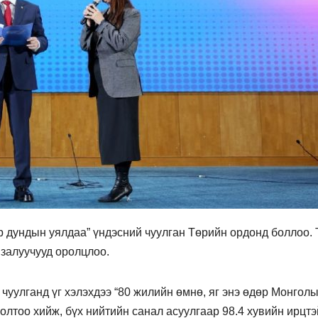
 дундын уялдаа” үндэсний чуулган Төрийн ордонд боллоо. 
 залуучууд оролцлоо.
чуулганд үг хэлэхдээ “80 жилийн өмнө, яг энэ өдөр Монгол
олтоо хийж, бүх нийтийн санал асуулгаар 98.4 хувийн ирцтэ