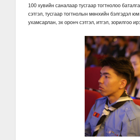
100 хувийн саналаар тусгаар тогтнолоо баталга
сэтгэл, тусгаар тогтнолын мөнхийн бэлгэдэл юм 
ухамсарлан, эх оронч сэтгэл, итгэл, зорилгоо 