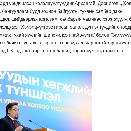
сард урьдчилсан хэлэлцүүлгүүдийг Архангай, Дорноговь, Хов
 байгууллага бүрд зохион байгуулж, тухайн салбар дахь
удал, шийдвэрлэх арга зам, салбарын яамнаас хэрэгжүүлж 
лэлцжээ. Хэлэлцүүлгээс гарсан санал, дүгнэлтүүдийг өнөө
мжих тухай хуулийн шинэчилсэн найруулга” болон “Залуучу
мт бичигт тусгахын зэрэгцээ нэн чухал, яаралтай хэрэгжүүл
д Г.Занданшатарт өргөн барьж, хэрэгжүүлэхэд хамтран