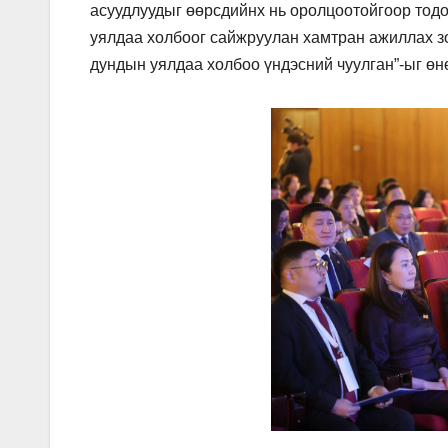
асуудлуудыг өөрсдийнх нь оролцоотойгоор тод
уялдаа холбоог сайжруулан хамтран ажиллах з
дундын уялдаа холбоо үндэсний чуулган”-ыг ө