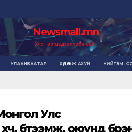
Newsmall.mn
Улс төр мэдээллийн сайт
УЛААНБААТАР
ХӨДӨӨ АЖ АХУЙ
НИЙГЭМ, С
Монгол Улс
үч, бүтээмж, оюунд бүрэ