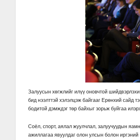
Залуусын хөгжлийг илүү оновчтой шийдвэрлэхий
бид нээлттэй хэлэлцэж байгааг Ерөнхий сайд тэ
бодитой дэмждэг төр байхыг зорьж буйгаа илэр
Соёл, спорт, аялал жуулчлал, залуучуудын яам
ажиллагаа явуулдаг олон улсын болон иргэний 