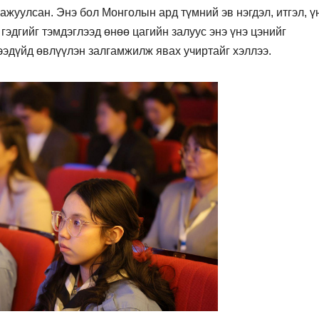
ажуулсан. Энэ бол Монголын ард түмний эв нэгдэл, итгэл, ү
гэдгийг тэмдэглээд өнөө цагийн залуус энэ үнэ цэнийг
ирээдүйд өвлүүлэн залгамжилж явах учиртайг хэллээ.