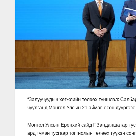
“Залуучуудын хөгжлийн төлөөх түншлэл: Салбар
чуулганд Монгол Улсын 21 аймаг, есөн дүүргээс
Монгол Улсын Ерөнхий сайд Г.Занданшатар тус 
ард түмэн тусгаар тогтнолын төлөөх түүхэн сонг