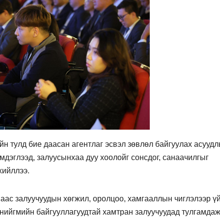
н тулд бие даасан агентлаг эсвэл зөвлөл байгуулах асуудл
мдэглээд, залуусынхаа дуу хоолойг сонсдог, санаачилгыг
хийллээ.
наас залуучуудын хөгжил, оролцоо, хамгааллын чиглэлээр ү
нийгмийн байгууллагуудтай хамтран залуучуудад тулгамдаж