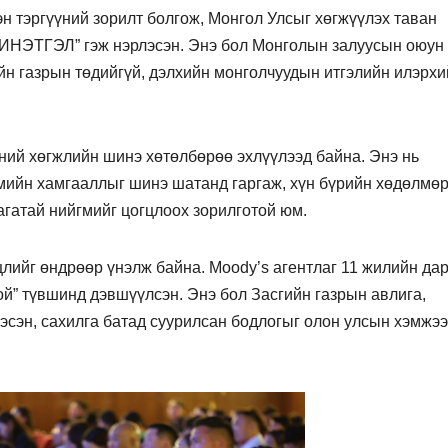
н тэргүүний зорилт болгож, Монгол Улсыг хөгжүүлэх таван
НЭТГЭЛ” гэж нэрлэсэн. Энэ бол Монголын залуусын оюун
гийн газрын төдийгүй, дэлхийн монголчуудын итгэлийн илэрх
үний хөгжлийн шинэ хөтөлбөрөө эхлүүлээд байна. Энэ нь
гмийн хамгааллыг шинэ шатанд гаргаж, хүн бүрийн хөдөлмө
лагатай нийгмийг цогцлоох зорилготой юм.
лийг өндрөөр үнэлж байна. Moody’s агентлаг 11 жилийн да
ой” түвшинд дэвшүүлсэн. Энэ бол Засгийн газрын авлига,
ээсэн, сахилга батад суурилсан бодлогыг олон улсын хэмжэ