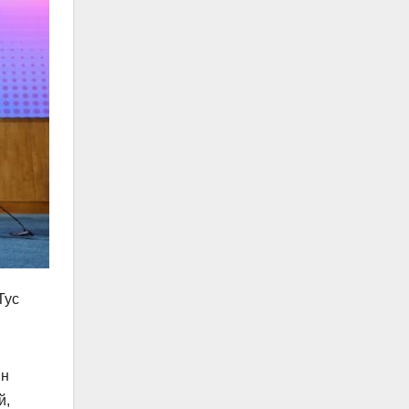
Тус
ын
й,