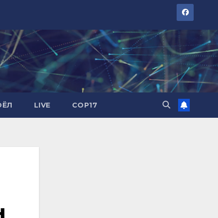
ОЁЛ
LIVE
COP17
н