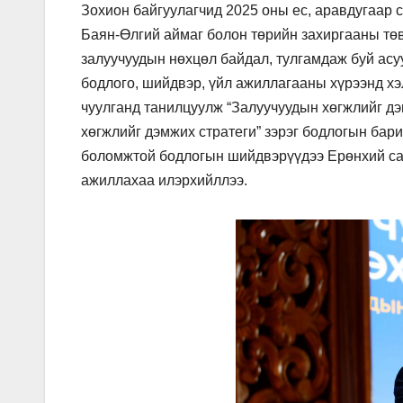
Зохион байгуулагчид 2025 оны ес, аравдугаар 
Баян-Өлгий аймаг болон төрийн захиргааны төв
залуучуудын нөхцөл байдал, тулгамдаж буй асу
бодлого, шийдвэр, үйл ажиллагааны хүрээнд хэ
чуулганд танилцуулж “Залуучуудын хөгжлийг дэ
хөгжлийг дэмжих стратеги” зэрэг бодлогын бари
боломжтой бодлогын шийдвэрүүдээ Ерөнхий сай
ажиллахаа илэрхийллээ.