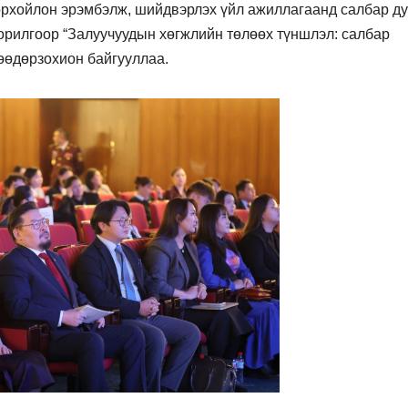
орхойлон эрэмбэлж, шийдвэрлэх үйл ажиллагаанд салбар д
орилгоор “Залуучуудын хөгжлийн төлөөх түншлэл: салбар
нөөдөрзохион байгууллаа.