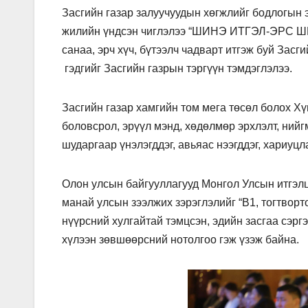
Засгийн газар залуучуудын хөгжлийг бодлогын э
жилийн үндсэн чиглэлээ “ШИНЭ ИТГЭЛ-ЭРС ШИ
санаа, эрч хүч, бүтээлч чадварт итгэж буй Зас
гэдгийг Засгийн газрын тэргүүн тэмдэглэлээ.
Засгийн газар хамгийн том мега төсөл болох Х
боловсрол, эрүүл мэнд, хөдөлмөр эрхлэлт, ний
шударгаар үнэлэгддэг, авьяас нээгддэг, хариуц
Олон улсын байгууллагууд Монгол Улсын итгэлц
манай улсын зээлжих зэрэглэлийг “B1, тогтворт
нүүрсний хулгайтай тэмцсэн, эдийн засгаа сэрг
хүлээн зөвшөөрсний нотолгоо гэж үзэж байна.