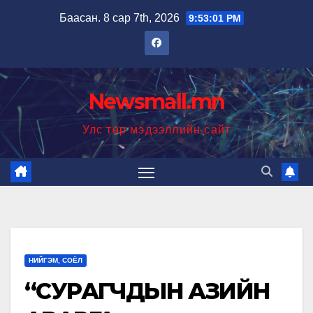
Skip
Баасан. 8 сар 7th, 2026
9:53:02 PM
to
content
Newsmall.mn
Улс төр мэдээллийн сайт
НИЙГЭМ, СОЁЛ
“СУРАГЧДЫН АЗИЙН