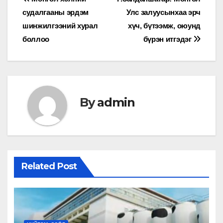
Мэдээний
судалгааны эрдэм
Улс залуусынхаа эрч
цэс
шинжилгээний хурал
хүч, бүтээмж, оюунд
боллоо
бүрэн итгэдэг
By
admin
Related Post