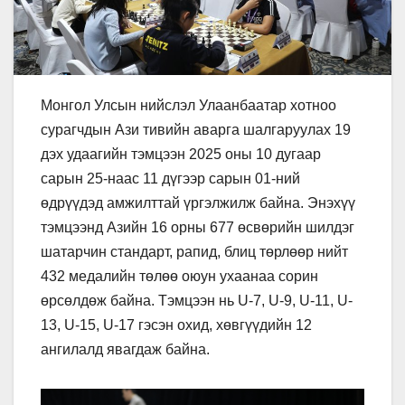
Монгол Улсын нийслэл Улаанбаатар хотноо
сурагчдын Ази тивийн аварга шалгаруулах 19
дэх удаагийн тэмцээн 2025 оны 10 дугаар
сарын 25-наас 11 дүгээр сарын 01-ний
өдрүүдэд амжилттай үргэлжилж байна. Энэхүү
тэмцээнд Азийн 16 орны 677 өсвөрийн шилдэг
шатарчин стандарт, рапид, блиц төрлөөр нийт
432 медалийн төлөө оюун ухаанаа сорин
өрсөлдөж байна. Тэмцээн нь U-7, U-9, U-11, U-
13, U-15, U-17 гэсэн охид, хөвгүүдийн 12
ангилалд явагдаж байна.