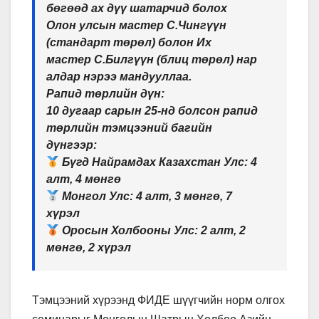
бөгөөд ах дүү шатарчид болох
Олон улсын мастер С.Чингүүн
(стандарт төрөл) болон Их
мастер С.Билгүүн (блиц төрөл) нар
алдар нэрээ мандууллаа.
Рапид төрлийн дүн:
10 дугаар сарын 25-нд болсон рапид
төрлийн тэмцээний багийн
дүнгээр:
Бүгд Найрамдах Казахстан Улс: 4
алт, 4 мөнгө
Монгол Улс: 4 алт, 3 мөнгө, 7
хүрэл
Оросын Холбооны Улс: 2 алт, 2
мөнгө, 2 хүрэл
Тэмцээний хүрээнд ФИДЕ шүүгчийн норм олгох