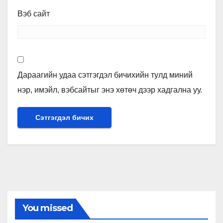
Вэб сайт
Дараагийн удаа сэтгэгдэл бичихийн тулд миний
нэр, имэйл, вэбсайтыг энэ хөтөч дээр хадгална уу.
You missed