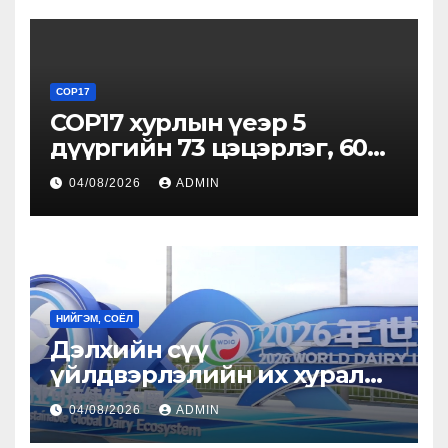
Элчин сайд Атул Малхари
Готсурветэй уулзлаа
COP17
COP17 хурлын үеэр 5
дүүргийн 73 цэцэрлэг, 60
сургуульд зохицуулалт
04/08/2026
ADMIN
хийнэ
НИЙГЭМ, СОЁЛ
Дэлхийн сүү
үйлдвэрлэлийн их хурал
болж байна
04/08/2026
ADMIN