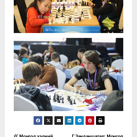
Монгол хэлний
Г.Занданшатар: Монгол