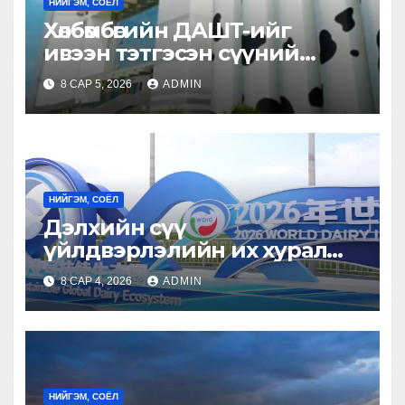
НИЙГЭМ, СОЁЛ
Хөлбөмбөгийн ДАШТ-ийг
ивээн тэтгэсэн сүүний
үйлдвэр
8 САР 5, 2026
ADMIN
НИЙГЭМ, СОЁЛ
Дэлхийн сүү
үйлдвэрлэлийн их хурал
болж байна
8 САР 4, 2026
ADMIN
НИЙГЭМ, СОЁЛ