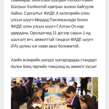
семинарыг Монголын Шатрын Холбоо Азийн
Шатрын Холбоотой хамтран зохион байгуулж
байна. Сургалтыг ФИДЕ А категорийн олон
улсын шүүгч Мердад Пахлеванзаде болон
ФИДЕ олон улсын шүүгч Г.Алтан-Оч нар
удирдана. Оролцогчид 11 дүгээр сарын 1-нд
шалгалт өгч, амжилттай тэнцвэл ФИДЕ шүүгч
(FA) цолны нэг норм авах боломжтой.
Азийн өсвөрийн шилдэг шатарчдадаа стандарт
болон блиц төрлийн тэмцээнд нь амжилт хүсье!