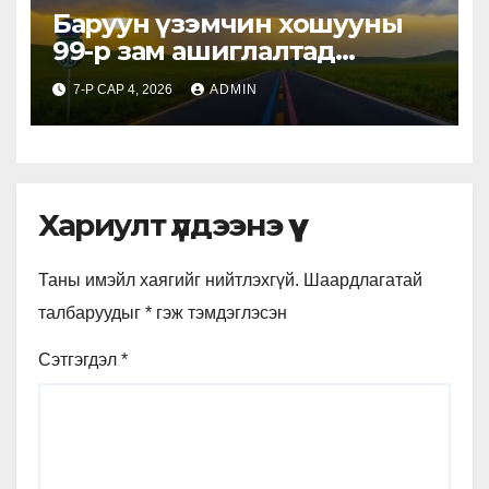
Баруун үзэмчин хошууны
99-р зам ашиглалтад
орсноор жилд 3.4 сая
7-Р САР 4, 2026
ADMIN
жуулчин хүлээн авч, 1.3
тэрбум юанийн орлого
олжээ
Хариулт үлдээнэ үү
Таны имэйл хаягийг нийтлэхгүй.
Шаардлагатай
талбаруудыг
*
гэж тэмдэглэсэн
Сэтгэгдэл
*