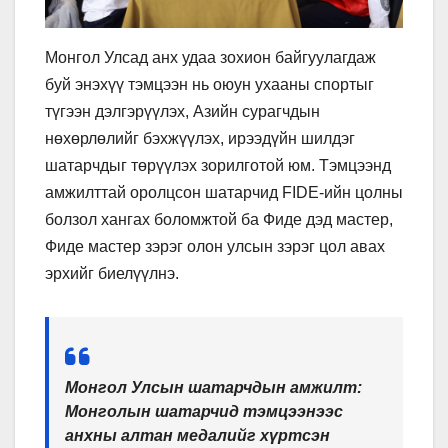
Монгол Улсад анх удаа зохион байгуулагдаж
буй энэхүү тэмцээн нь оюун ухааны спортыг
түгээн дэлгэрүүлэх, Азийн сурагчдын
нөхөрлөлийг бэхжүүлэх, ирээдүйн шилдэг
шатарчдыг төрүүлэх зорилготой юм. Тэмцээнд
амжилттай оролцсон шатарчид FIDE-ийн цолны
болзол хангах боломжтой ба Фиде дэд мастер,
Фиде мастер зэрэг олон улсын зэрэг цол авах
эрхийг биелүүлнэ.
Монгол Улсын шатарчдын амжилт:
Монголын шатарчид тэмцээнээс
анхны алтан медалийг хүртсэн