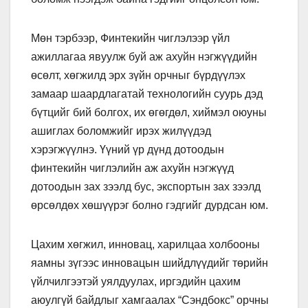
Мөн тэрбээр, Финтекийн чиглэлээр үйл
ажиллагаа явуулж буй аж ахуйн нэгжүүдийн
өсөлт, хөгжилд эрх зүйн орчныг бүрдүүлэх
замаар шаардлагатай технологийн суурь дэд
бүтцийг бий болгох, их өгөгдөл, хиймэл оюуны
ашиглах боломжийг ирэх жилүүдэд
хэрэгжүүлнэ. Үүний үр дүнд дотоодын
финтекийн чиглэлийн аж ахуйн нэгжүүд
дотоодын зах зээлд бус, экспортын зах зээлд
өрсөлдөх хөшүүрэг болно гэдгийг дурдсан юм.
Цахим хөгжил, инновац, харилцаа холбооны
яамны зүгээс инновацын шийдлүүдийг төрийн
үйлчилгээтэй уялдуулах, иргэдийн цахим
аюулгүй байдлыг хамгаалах “Сэндбокс” орчны