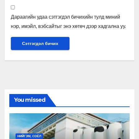
Дараагийн удаа сэтгэгдэл бичихийн тулд миний
нэр, имэйл, вэбсайтыг энэ хөтөч дээр хадгална уу.
You missed
НИЙГЭМ, СОЁЛ