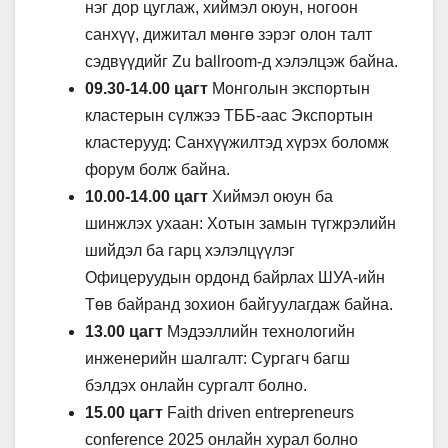
нэг дор цуглаж, хиймэл оюун, ногоон
санхүү, дижитал мөнгө зэрэг олон талт
сэдвүүдийг Zu ballroom-д хэлэлцэж байна.
09.30-14.00 цагт
Монголын экспортын
кластерын сүлжээ ТББ-аас Экспортын
кластерууд: Санхүүжилтэд хүрэх боломж
форум болж байна.
10.00-14.00 цагт
Хиймэл оюун ба
шинжлэх ухаан: Хотын замын түгжрэлийн
шийдэл ба гарц хэлэлцүүлэг
Офицеруудын ордонд байрлах ШУА-ийн
Төв байранд зохион байгуулагдаж байна.
13.00 цагт
Мэдээллийн технологийн
инженерийн шалгалт: Сургагч багш
бэлдэх онлайн сургалт болно.
15.00 цагт
Faith driven entrepreneurs
conference 2025 онлайн хурал болно