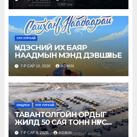
УУЛ УУРХАЙ
ҮНДЭСНИЙ ИХ БАЯР
НААДМЫН МЭНД ДЭВШҮҮЛЬЕ
7-Р САР 10, 2026
ADMIN
ОНЦЛОХ
УУЛ УУРХАЙ
ТАВАНТОЛГОЙН ОРДЫГ
ЖИЛД 50 САЯ ТОНН НҮҮРС
ОЛБОРЛОХ ХҮЧИН
7-Р САР 9, 2026
ADMIN