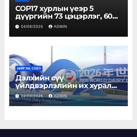
COP17 хурлын үеэр 5
дүүргийн 73 цэцэрлэг, 60
сургуульд зохицуулалт
04/08/2026
ADMIN
хийнэ
НИЙГЭМ, СОЁЛ
Дэлхийн сүү
үйлдвэрлэлийн их хурал
болж байна
04/08/2026
ADMIN