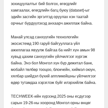
зохицуулалтыг бий болгох, өгөгдлийг
хамгаалах, өгөгдлийн багц буюу (dataset)-ыг
эдийн засгийн эргэлтэд оруулах нэн таатай
орчныг бүрдүүлэхэд анхаарч ажиллаж байна.
Манай улсад санхүүгийн технологийн
экосистемд 190 гаруй байгууллага үйл
ажиллагаа явуулж байгаа ба нийт хүн амын 98
хувьд цахим санхүүгийн үйлчилгээг хүргэж
байна. Энэ бол Монгол хүн бүр дижитал банк,
мобайл төлбөр тооцоо, блокчейн, хиймэл оюун,
хялбар шийдэл бүхий аппликейшны үйлчилгээг
өдөр тутамдаа хэрэглэж буйг илэрхийлж байна.
TECHWEEK-ийн хүрээнд 2025 оны есдүгээр
сарын 19-26-ны хооронд Монгол орны өнцөг