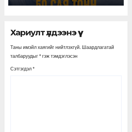
ЧАДАЛТАЙГААР АШИГЛАХ
НЭГДСЭН ТЭЗҮ БАТЛАГДЛАА
Хариулт үлдээнэ үү
Таны имэйл хаягийг нийтлэхгүй.
Шаардлагатай
талбаруудыг
*
гэж тэмдэглэсэн
Сэтгэгдэл
*