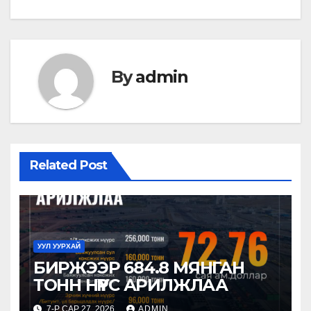
By
admin
Related Post
УУЛ УУРХАЙ
БИРЖЭЭР 684.8 МЯНГАН
ТОНН НҮҮРС АРИЛЖЛАА
7-Р САР 27, 2026
ADMIN