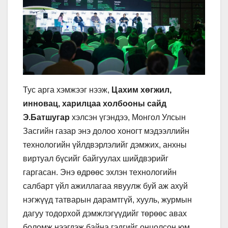
Тус арга хэмжээг нээж,
Цахим хөгжил,
инновац, харилцаа холбооны сайд
Э.Батшугар
хэлсэн үгэндээ, Монгол Улсын
Засгийн газар энэ долоо хоногт мэдээллийн
технологийн үйлдвэрлэлийг дэмжих, анхны
виртуал бүсийг байгуулах шийдвэрийг
гаргасан. Энэ өдрөөс эхлэн технологийн
салбарт үйл ажиллагаа явуулж буй аж ахуй
нэгжүүд татварын дарамтгүй, хууль, журмын
дагуу тодорхой дэмжлэгүүдийг төрөөс авах
боломж нээгдэж байна гэдгийг онцолсон юм.