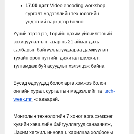
17.00 цагт
Video encoding workshop
сургалт мэдээллийн технологийн
үндэсний парк дээр болно
Үүний зэрэгцээ, Төрийн цахим үйлчилгээний
зохицуулалтын газар нь 21 аймаг дахь
салбарын байгууллагуудаараа дамжуулан
тухайн орон нутгийн дижитал шилжилт,
тулгамдаж буй асуудлыг хэлэлцэж байна.
Бусад өдрүүдэд болох арга хэмжээ болон
онлайн хурал, сургалтын мэдээллийг та
tech-
week.mn
-с аваарай.
Монголын технологийн 7 хоног арга хэмжээг
хувийн хэвшлийн байгууллагууд санаачилж,
Цахим хөгжил, инновац, харилцаа холбооны