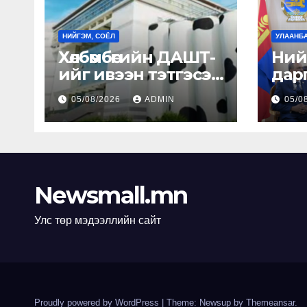
НИЙГЭМ, СОЁЛ
УЛААНБ
Хөлбөмбөгийн ДАШТ-
Ний
ийг ивээн тэтгэсэн
дарга
сүүний үйлдвэр
Ула
05/08/2026
ADMIN
05/0
Зах
Б.П
БНЭ
Улс
бөгө
Newsmall.mn
Элч
Мал
Улс төр мэдээллийн сайт
Гот
уул
Proudly powered by WordPress
|
Theme: Newsup by
Themeansar
.