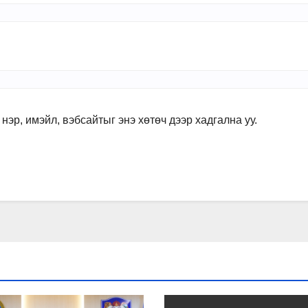
нэр, имэйл, вэбсайтыг энэ хөтөч дээр хадгална уу.