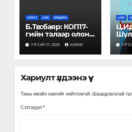
COP17
LIVE
ОНЦЛОХ
LIVE
О
Б.Төгсбаяр: КОП17-
Ц.И
гийн талаар олон
Шүл
нийтэд зөв
вак
7-Р САР 27, 2026
ADMIN
7-Р С
мэдээлэл өгч,
есдү
түгээх хэрэгтэй
наас
сары
багт
Хариулт үлдээнэ үү
Таны имэйл хаягийг нийтлэхгүй.
Шаардлагатай та
Сэтгэгдэл
*