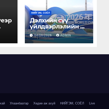
НИЙГЭМ, СОЁЛ
үеэр
Дэлхийн сүү
үйлдвэрлэлийн их
хурал болж байна
04/08/2026
ADMIN
ийнэ
хай
Улаанбаатар
Хөдөө аж ахуй
НИЙГЭМ, СОЁЛ
Live