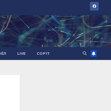
ОЁЛ
LIVE
COP17