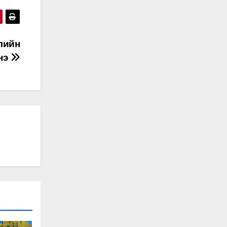
лийн
нэ