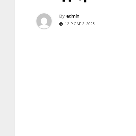
By
admin
12-Р САР 3, 2025