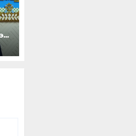
эн
N
оно