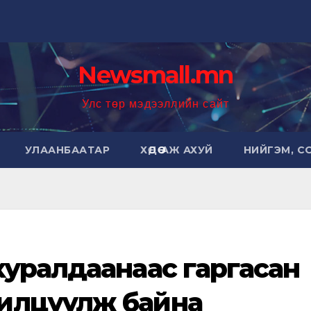
Newsmall.mn
Улс төр мэдээллийн сайт
УЛААНБААТАР
ХӨДӨӨ АЖ АХУЙ
НИЙГЭМ, С
хуралдаанаас гаргасан
илцуулж байна