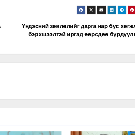
а
Үндэсний зөвлөлийг дарга нар бус хөгж
бэрхшээлтэй иргэд өөрсдөө бүрдүүл