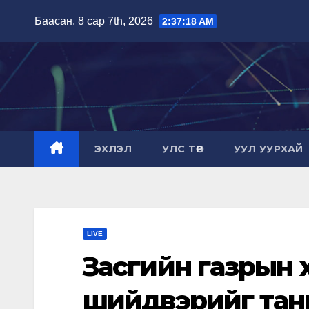
Skip
Баасан. 8 сар 7th, 2026
2:37:19 AM
to
content
ЭХЛЭЛ
УЛС ТӨР
УУЛ УУРХАЙ
LIVE
Засгийн газрын 
шийдвэрийг тан