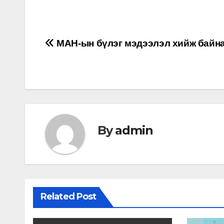
Мэдээний
МАН-ын бүлэг мэдээлэл хийж байн
цэс
By
admin
Related Post