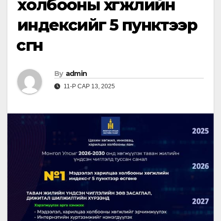
холбооны хөгжлийн
индексийг 5 пунктээр
өсгөнө
By
admin
11-Р САР 13, 2025