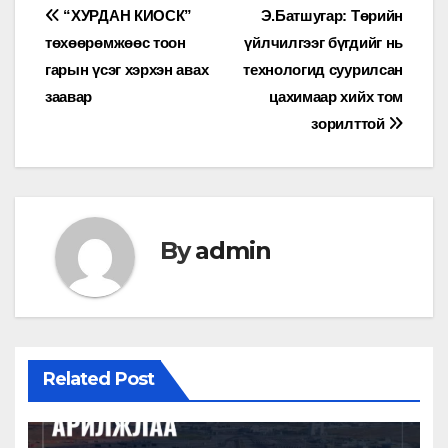
Мэдээний
“ХУРДАН КИОСК”
Э.Батшугар: Төрийн
төхөөрөмжөөс тоон
үйлчилгээг бүгдийг нь
цэс
гарын үсэг хэрхэн авах
технологид суурилсан
заавар
цахимаар хийх том
зорилттой
By
admin
Related Post