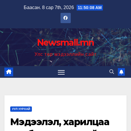
Skip
Баасан. 8 сар 7th, 2026
11:50:09 AM
to
content
Newsmall.mn
Улс төр мэдээллийн сайт
УУЛ УУРХАЙ
Мэдээлэл, харилцаа