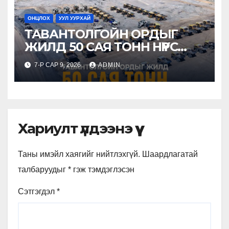
ОНЦЛОХ
УУЛ УУРХАЙ
ТАВАНТОЛГОЙН ОРДЫГ
ЖИЛД 50 САЯ ТОНН НҮҮРС
ОЛБОРЛОХ ХҮЧИН
7-Р САР 9, 2026
ADMIN
ЧАДАЛТАЙГААР АШИГЛАХ
НЭГДСЭН ТЭЗҮ БАТЛАГДЛАА
Хариулт үлдээнэ үү
Таны имэйл хаягийг нийтлэхгүй.
Шаардлагатай
талбаруудыг
*
гэж тэмдэглэсэн
Сэтгэгдэл
*