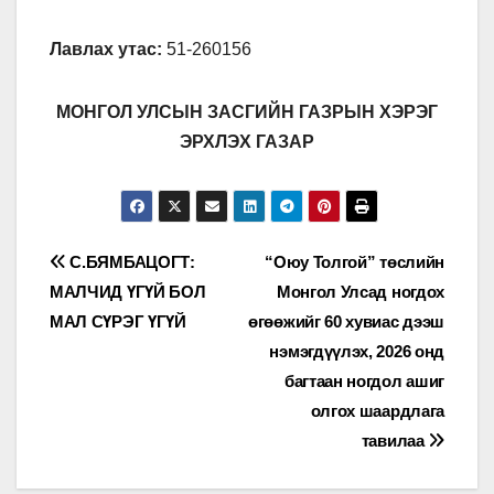
Лавлах утас:
51-260156
МОНГОЛ УЛСЫН ЗАСГИЙН ГАЗРЫН ХЭРЭГ
ЭРХЛЭХ ГАЗАР
Мэдээний
С.БЯМБАЦОГТ:
“Оюу Толгой” төслийн
МАЛЧИД ҮГҮЙ БОЛ
Монгол Улсад ногдох
цэс
МАЛ СҮРЭГ ҮГҮЙ
өгөөжийг 60 хувиас дээш
нэмэгдүүлэх, 2026 онд
багтаан ногдол ашиг
олгох шаардлага
тавилаа