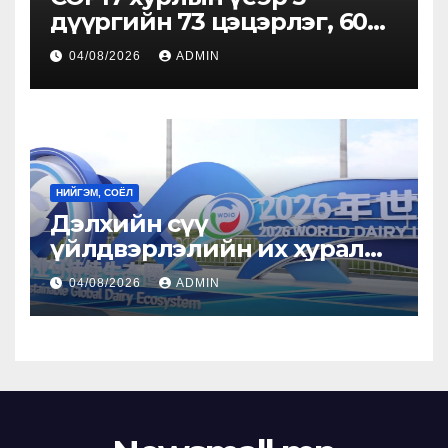
дүүргийн 73 цэцэрлэг, 60
сургуульд зохицуулалт
04/08/2026
ADMIN
хийнэ
НИЙГЭМ, СОЁЛ
Дэлхийн сүү
үйлдвэрлэлийн их хурал
болж байна
04/08/2026
ADMIN