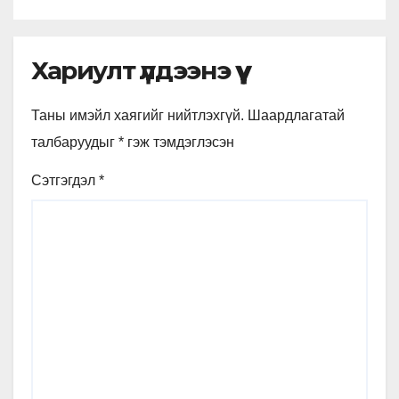
Хариулт үлдээнэ үү
Таны имэйл хаягийг нийтлэхгүй.
Шаардлагатай
талбаруудыг
*
гэж тэмдэглэсэн
Сэтгэгдэл
*