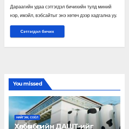
Дараагийн удаа сэтгэгдэл бичихийн тулд миний
нэр, имэйл, вэбсайтыг энэ хөтөч дээр хадгална уу.
You missed
НИЙГЭМ, СОЁЛ
Хөлбөмбөгийн ДАШТ-ийг