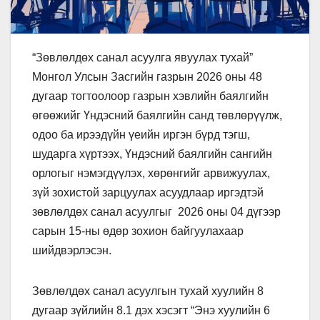
“Зөвлөлдөх санал асуулга явуулах тухай”
Монгол Улсын Засгийн газрын 2026 оны 48
дугаар тогтоолоор газрын хэвлийн баялгийн
өгөөжийг Үндэсний баялгийн санд төвлөрүүлж,
одоо ба ирээдүйн үеийн иргэн бүрд тэгш,
шударга хүртээх, Үндэсний баялгийн сангийн
орлогыг нэмэгдүүлэх, хөрөнгийг арвижуулах,
зүй зохистой зарцуулах асуудлаар иргэдтэй
зөвлөлдөх санал асуулгыг 2026 оны 04 дүгээр
сарын 15-ны өдөр зохион байгуулахаар
шийдвэрлэсэн.
Зөвлөлдөх санал асуулгын тухай хуулийн 8
дугаар зүйлийн 8.1 дэх хэсэгт “Энэ хуулийн 6