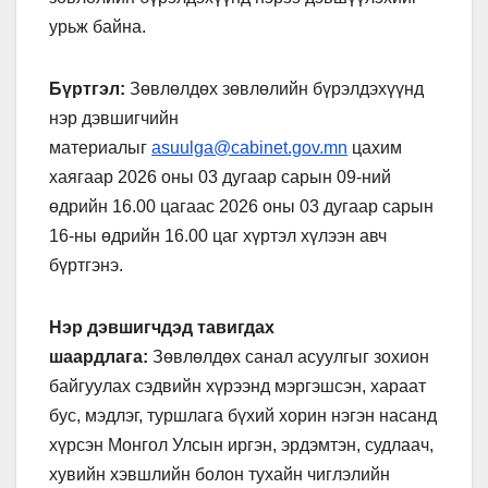
урьж байна.
Бүртгэл:
Зөвлөлдөх зөвлөлийн бүрэлдэхүүнд
нэр дэвшигчийн
материалыг
asuulga@cabinet.gov.mn
цахим
хаягаар 2026 оны 03 дугаар сарын 09-ний
өдрийн 16.00 цагаас 2026 оны 03 дугаар сарын
16-ны өдрийн 16.00 цаг хүртэл хүлээн авч
бүртгэнэ.
Нэр дэвшигчдэд тавигдах
шаардлага:
Зөвлөлдөх санал асуулгыг зохион
байгуулах сэдвийн хүрээнд мэргэшсэн, хараат
бус, мэдлэг, туршлага бүхий хорин нэгэн насанд
хүрсэн Монгол Улсын иргэн, эрдэмтэн, судлаач,
хувийн хэвшлийн болон тухайн чиглэлийн