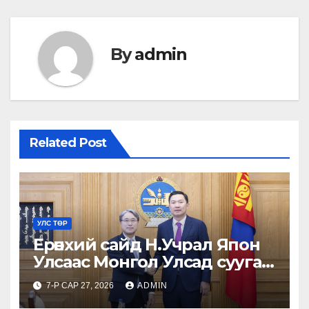
By
admin
Related Post
УЛС ТӨР
Ерөнхий сайд Н.Учрал Япон
Улсаас Монгол Улсад суугаа
Онц бөгөөд Бүрэн эрхт Элчин
7-Р САР 27, 2026
ADMIN
сайд Игавахара Масарүг