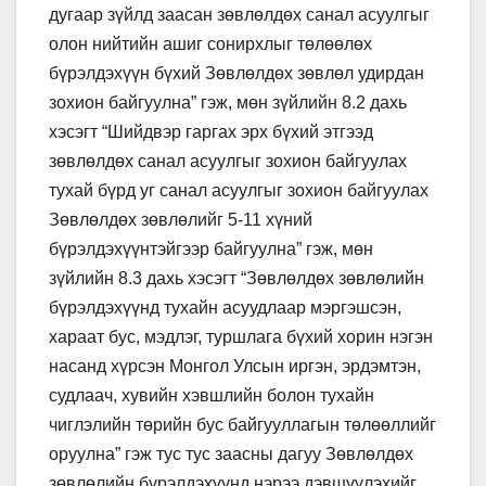
дугаар зүйлд заасан зөвлөлдөх санал асуулгыг
олон нийтийн ашиг сонирхлыг төлөөлөх
бүрэлдэхүүн бүхий Зөвлөлдөх зөвлөл удирдан
зохион байгуулна” гэж, мөн зүйлийн 8.2 дахь
хэсэгт “Шийдвэр гаргах эрх бүхий этгээд
зөвлөлдөх санал асуулгыг зохион байгуулах
тухай бүрд уг санал асуулгыг зохион байгуулах
Зөвлөлдөх зөвлөлийг 5-11 хүний
бүрэлдэхүүнтэйгээр байгуулна” гэж, мөн
зүйлийн 8.3 дахь хэсэгт “Зөвлөлдөх зөвлөлийн
бүрэлдэхүүнд тухайн асуудлаар мэргэшсэн,
хараат бус, мэдлэг, туршлага бүхий хорин нэгэн
насанд хүрсэн Монгол Улсын иргэн, эрдэмтэн,
судлаач, хувийн хэвшлийн болон тухайн
чиглэлийн төрийн бус байгууллагын төлөөллийг
оруулна” гэж тус тус заасны дагуу Зөвлөлдөх
зөвлөлийн бүрэлдэхүүнд нэрээ дэвшүүлэхийг