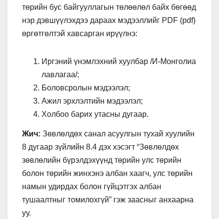
төрийн бус байгууллагын төлөөлөл байх бөгөөд
нэр дэвшүүлэхдээ дараах мэдээллийг PDF (pdf)
өргөтгөлтэй хавсарган ирүүлнэ:
Иргэний үнэмлэхний хуулбар /И-Монголиа
лавлагаа/;
Боловсролын мэдээлэл;
Ажил эрхлэлтийн мэдээлэл;
Холбоо барих утасны дугаар.
Жич:
Зөвлөлдөх санал асуулгын тухай хуулийн
8 дугаар зүйлийн 8.4 дэх хэсэгт “Зөвлөлдөх
зөвлөлийн бүрэлдэхүүнд төрийн улс төрийн
болон төрийн жинхэнэ албан хаагч, улс төрийн
намын удирдах болон гүйцэтгэх албан
тушаалтныг томилохгүй” гэж заасныг анхаарна
уу.