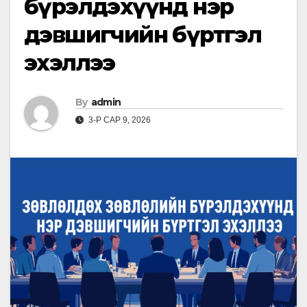
бүрэлдэхүүнд нэр
дэвшигчийн бүртгэл
эхэллээ
By
admin
3-Р САР 9, 2026