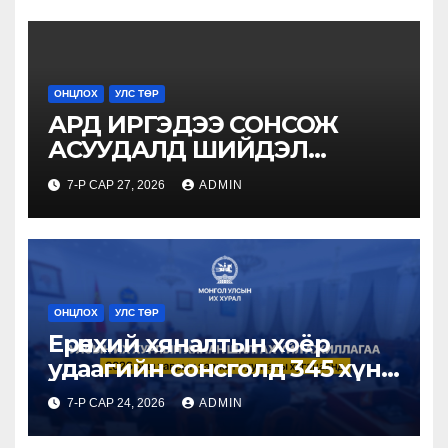
хүлээн авч уулзлаа
ОНЦЛОХ
УЛС ТӨР
АРД ИРГЭДЭЭ СОНСОЖ
АСУУДАЛД ШИЙДЭЛ
ГАРГАНА
7-Р САР 27, 2026
ADMIN
ОНЦЛОХ
УЛС ТӨР
Ерөнхий хяналтын хоёр
удаагийн сонсголд 345 хүн
оролцжээ
7-Р САР 24, 2026
ADMIN