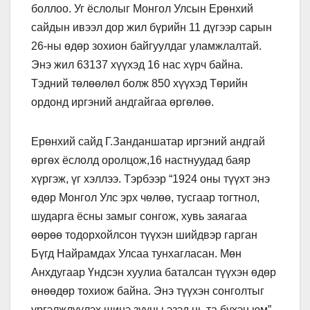
боллоо. Уг ёслолыг Монгол Улсын Ерөнхий
сайдын ивээл дор жил бүрийн 11 дүгээр сарын
26-ны өдөр зохион байгуулдаг уламжлалтай.
Энэ жил 63137 хүүхэд 16 нас хүрч байна.
Тэдний төлөөлөл болж 850 хүүхэд Төрийн
ордонд иргэний андгайгаа өргөлөө.
Ерөнхий сайд Г.Занданшатар иргэний андгай
өргөх ёслолд оролцож,16 настнуудад баяр
хүргэж, үг хэллээ. Тэрбээр “1924 оны түүхт энэ
өдөр Монгол Улс эрх чөлөө, тусгаар тогтнол,
шударга ёсны замыг сонгож, хувь заяагаа
өөрөө тодорхойлсон түүхэн шийдвэр гарган
Бүгд Найрамдах Улсаа тунхагласан. Мөн
Анхдугаар Үндсэн хуулиа баталсан түүхэн өдөр
өнөөдөр тохиож байна. Энэ түүхэн сонголтыг
үргэлжлүүлэх шинэ зууны эзэд нь та бүхэн юм”