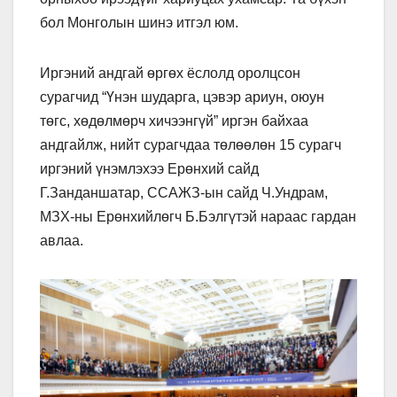
бол Монголын шинэ итгэл юм.
Иргэний андгай өргөх ёслолд оролцсон
сурагчид “Үнэн шударга, цэвэр ариун, оюун
төгс, хөдөлмөрч хичээнгүй” иргэн байхаа
андгайлж, нийт сурагчдаа төлөөлөн 15 сурагч
иргэний үнэмлэхээ Ерөнхий сайд
Г.Занданшатар, ССАЖЗ-ын сайд Ч.Ундрам,
МЗХ-ны Ерөнхийлөгч Б.Бэлгүтэй нараас гардан
авлаа.