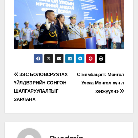
Мэдээний
ЗЭС БОЛОВСРУУЛАХ
С.Бямбацогт: Монгол
ҮЙЛДВЭРИЙН СОНГОН
Улсаа Монгол хүн л
цэс
ШАЛГАРУУЛАЛТЫГ
хөгжүүлнэ
ЗАРЛАНА