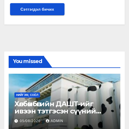
You missed
НИЙГЭМ, СОЁЛ
Хөлбөмбөгийн ДАШТ-ийг
ивээн тэтгэсэн сүүний
үйлдвэр
05/08/2026
ADMIN