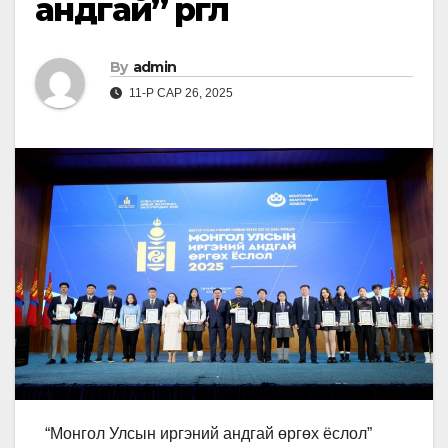
андгай” өргөлөө
By
admin
11-Р САР 26, 2025
“Монгол Улсын иргэний андгай өргөх ёслол”