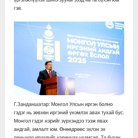
гэв.
Г.Занданшатар: Монгол Улсын иргэн болно
гэдэг нь зөвхөн иргэний үнэмлэх авах тухай бус.
Монгол гэдэг нэрийг зүрхэндээ тээж явах
андгай, амлалт юм. Өнөөдрөөс эхлэн эх
орныхоо ирээдүйг хариуцах ухамсар. Та бүхэн