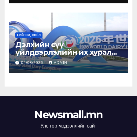
НИЙГЭМ, СОЁЛ
Дэлхийн сүү
үйлдвэрлэлийн их хурал
болж байна
04/08/2026
ADMIN
Newsmall.mn
Улс төр мэдээллийн сайт