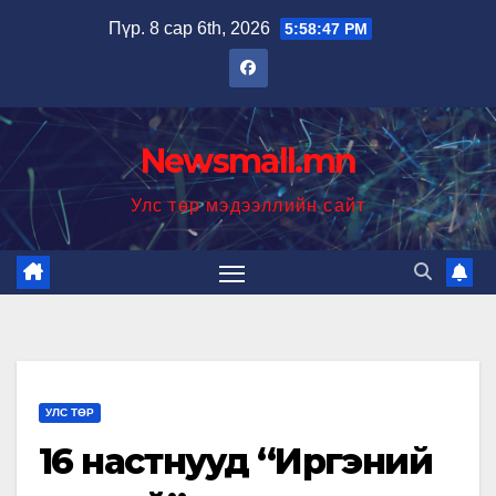
Skip
Пүр. 8 сар 6th, 2026
5:58:48 PM
to
content
Newsmall.mn
Улс төр мэдээллийн сайт
УЛС ТӨР
16 настнууд “Иргэний