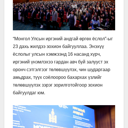
“Монгол Улсын иргэний андгай өргөх ёслол”-ыг
23 дахь жилдээ зохион байгууллаа. Энэхүү
ёслолыг улсын хэмжээнд 16 насанд хүрч,
иргэний үнэмлэхээ гардан авч буй залууст эх
оронч сэтгэлгээг төлөвшүүлэх, чин шударгаар
амьдрах, түүх соёлоороо бахархах үзлийг
төлөвшүүлэх зэрэг зорилготойгоор зохион
байгуулдаг юм.