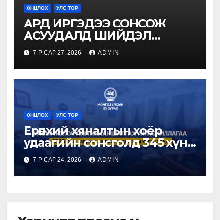
ОНЦЛОХ
УЛС ТӨР
АРД ИРГЭДЭЭ СОНСОЖ
АСУУДАЛД ШИЙДЭЛ
ГАРГАНА
7-Р САР 27, 2026
ADMIN
ОНЦЛОХ
УЛС ТӨР
Ерөнхий хяналтын хоёр
удаагийн сонсголд 345 хүн
оролцжээ
7-Р САР 24, 2026
ADMIN