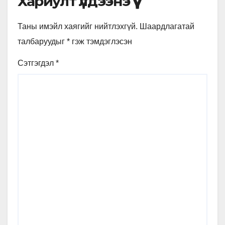
Хариулт үлдээнэ үү
Таны имэйл хаягийг нийтлэхгүй.
Шаардлагатай
талбаруудыг
*
гэж тэмдэглэсэн
Сэтгэгдэл
*