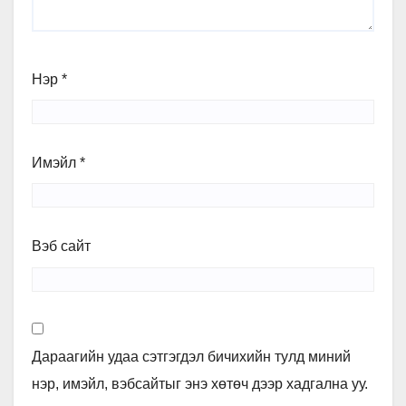
Нэр
*
Имэйл
*
Вэб сайт
Дараагийн удаа сэтгэгдэл бичихийн тулд миний
нэр, имэйл, вэбсайтыг энэ хөтөч дээр хадгална уу.