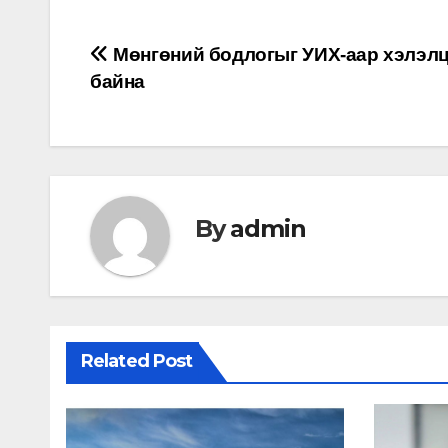
Мэдээний
Мөнгөний бодлогыг УИХ-аар хэлэл
байна
цэс
By
admin
Related Post