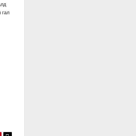
алд
 гал