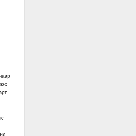
гчаар
ээс
арт
лс
анд