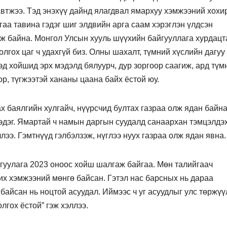
 автжээ. Тэд энэхүү дайнд ялагдвал ямархуу хэмжээний хохи
гаа тавина гэдэг шиг элдвийн арга саам хэрэглэн үлдсэн
ж байна. Монгол Улсын хууль шүүхийн байгууллага хурдацт
лгох цаг ч удахгүй биз. Олны шахалт, түмний хүслийн дагуу
Тэд хойшид эрх мэдэлд бялуурч, дур зоргоор саагиж, ард түм
ор, түгжээтэй хананы цаана байх ёстой юу.
ах баялгийн хулгайч, нүүрсчид бултах газраа олж ядан байна
гэдэг. Ямартай ч намын даргын суудалд санаархан тэмцэлдэ
лээ. Гэмтнүүд гэлбэлзэж, нүглээ нуух газраа олж ядан явна.
гуулага 2023 оноос хойш шалгаж байгаа. Мөн талийгаач
 хэмжээний мөнгө байсан. Гэтэл нас барсных нь дараа
байсан нь ноцтой асуудал. Иймээс ч уг асуудлыг улс төржүү
лгох ёстой” гэж хэллээ.