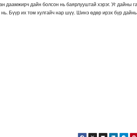
ан даамжирч дайн болсон нь баярлууштай хэрэг. Уг дайны г
 нь. Бүүр их том хулгайч нар шүү. Шинэ өдөр ирэх бүр дайны