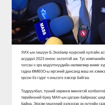
УИХ-ын гишүүн Б.Энхбаяр нүүрсний хулгайн ас
асуудал 2023 оноос эхлэлтэй аж. Тус компаний
татсан ч эрх мэдэлтнүүдийн нөлөөгөөр өнөөг х
гадна ӨМӨЗО-ы иргэний дансанд маш их хэмжээ
орсон бэ гэдэг ч оньсого хэвээр байгаа.
Тодруулбал, түүний хөрөнгө мөнгөтэй холбоотой
төрийнхний буюу МАН-ын цагаан байрнаас шид
байна. Эрхэм гишүүний хэлснээр эх нутгийн га