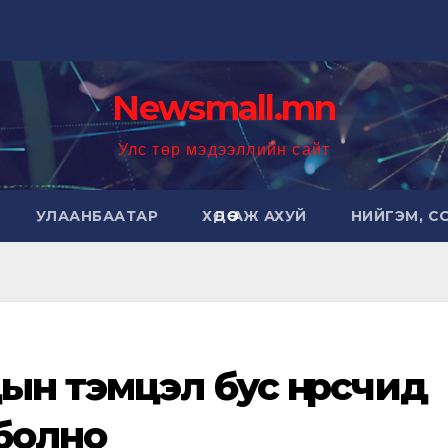
Newsmall.mn
Улс төр мэдээллийн сайт
УЛААНБААТАР
ХӨДӨӨ АЖ АХУЙ
НИЙГЭМ, С
ын тэмцэл бус нүүрсчид
 болно