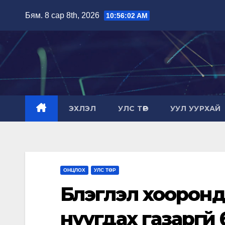
Skip
Бям. 8 сар 8th, 2026
10:56:03 AM
to
content
ЭХЛЭЛ
УЛС ТӨР
УУЛ УУРХАЙ
ОНЦЛОХ
УЛС ТӨР
Бүлэглэл хооронд
нуугдах газаргүй