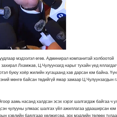
уудлаар мэдээлэл өгөв. Админирал компанитай холбоотой
н захирал Лхамжав, Ц.Чулуунзагд нарыг тухайн үед яллагда
үртэл буюу хоёр жилийн хугацаанд хав дарсан юм байна. Үүн
ний мөнгө байсан төдийгүй ямар замаар Ц.Чулуунзагдын г
гоор аамь насанд халдсан эсэх хэрэг шалгагдаж байгаа ч у
сэн чулууны улмаас шалгах үйл ажиллагаа удааширсан юм
зрын хэвлийн баялгаар хөлжигсөд, эрх мэдлийн төлөөх тула