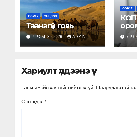
COP17
КОП1
COP17
ОНЦЛОХ
Таанагүй говь
оро
гар
7-Р САР 30, 2026
ADMIN
7-Р С
төл
бүрт
Хариулт үлдээнэ үү
Таны имэйл хаягийг нийтлэхгүй.
Шаардлагатай та
Сэтгэгдэл
*