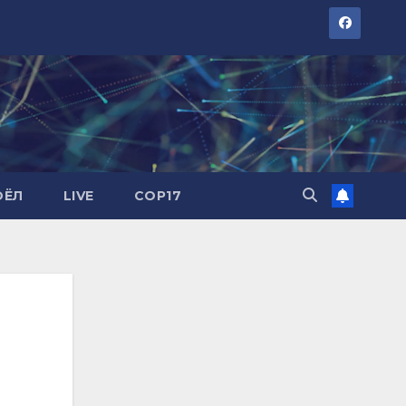
ОЁЛ
LIVE
COP17