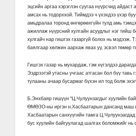
эцсийн аргаа хэрэглэн суугаа нүүрсчид айдаст
амсах нь тодорххой. Тиймдээ ч үхэхдээ үхэр буу
амьдралаа торонд өнгөрөөхгүйн тулд амь тэмцэ
ажиллаж нүүрсний хулгайн асуудлыг нэг тийш бо
хулгайч нар гишгэх газаргүй болох нь мэдээж. 
баялгаар хөлжин аархаж явах уу, эсвэл төмөр т
Гишгэх газар нь мухардаж, гэм нүгэлдээ дарагд
Ээдрээтэй утасны учгаас атгасан бол бүү тавь 
тулааны ачаар бусармаг бүхэн ил тод болж эхэл
Б.Энхбаяр гишүүн “Ц.Чулуунзагдыг хуулийн бай
ӨМӨЗО-ны иргэн н.Хасбаатарын дансанд маш их
Хасбаатарын санхүүгийн тамга Ц.Чулуунзагдад 
бус хуулийн байгуулагад шалгах боломжийг нь о