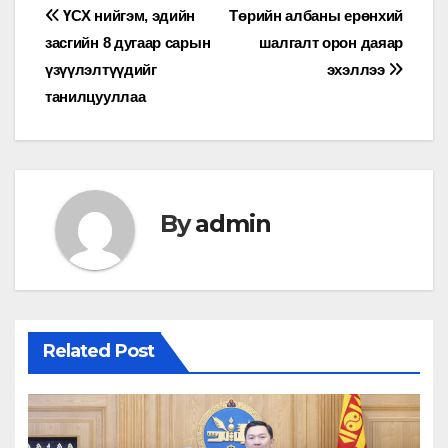
Мэдээний
ҮСХ нийгэм, эдийн
Төрийн албаны ерөнхий
засгийн 8 дугаар сарын
шалгалт орон даяар
цэс
үзүүлэлтүүдийг
эхэллээ
танилцууллаа
By
admin
Related Post