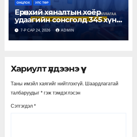
ОНЦЛОХ
УЛС ТӨР
Ерөнхий хяналтын хоёр
удаагийн сонсголд 345 хүн
оролцжээ
7-Р САР 24, 2026
ADMIN
Хариулт үлдээнэ үү
Таны имэйл хаягийг нийтлэхгүй.
Шаардлагатай
талбаруудыг
*
гэж тэмдэглэсэн
Сэтгэгдэл
*