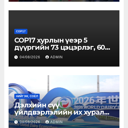
суугаа Онц бөгөөд Бүрэн эрхт
Элчин сайд Атул Малхари
Готсурветэй уулзлаа
COP17
COP17 хурлын үеэр 5
дүүргийн 73 цэцэрлэг, 60
сургуульд зохицуулалт
04/08/2026
ADMIN
хийнэ
НИЙГЭМ, СОЁЛ
Дэлхийн сүү
үйлдвэрлэлийн их хурал
болж байна
04/08/2026
ADMIN