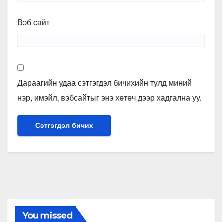
Вэб сайт
Дараагийн удаа сэтгэгдэл бичихийн тулд миний
нэр, имэйл, вэбсайтыг энэ хөтөч дээр хадгална уу.
You missed