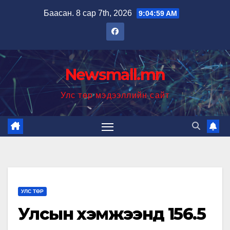
Skip
Баасан. 8 сар 7th, 2026
9:05:00 AM
to
content
Newsmall.mn
Улс төр мэдээллийн сайт
УЛС ТӨР
Улсын хэмжээнд 156.5