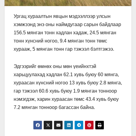
Ургац хураалтын явцын мэдээллээр улсын
хэмжээнд энэ оны наймдугаар сарын байдлаар
156.5 мянган тонн хадлан хадаж, 24.5 мянган
тонн хүнсний ногоо, 9.4 мянган тонн төмс
хурааж, 5 мянган тонн гар тэжээл бэлтгэжээ.
Эдгээрийг өмнөх оны мөн үеийнхтэй
харьцуулахад хадлан 62.1 хувь буюу 60 мянга,
хураасан хүнсний ногоо 13 хувь буюу 2.8 мянга,
гар тэжээл 60.6 хувь буюу 1.9 мянган тонноор
нэмэгдэж, харин хураасан төмс 43.4 хувь буюу
7.2 мянган тонноор багассан байна.