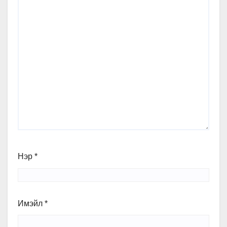
Нэр
*
Имэйл
*