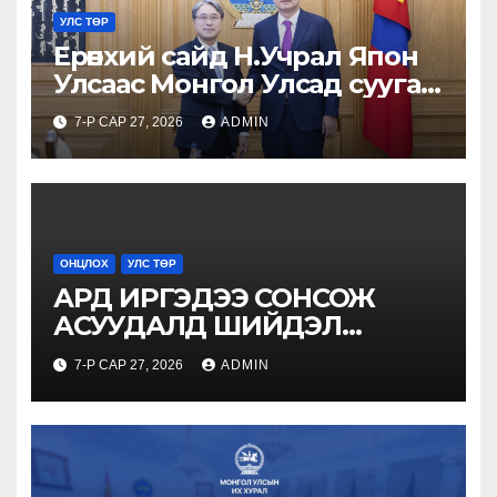
УЛС ТӨР
Ерөнхий сайд Н.Учрал Япон
Улсаас Монгол Улсад суугаа
Онц бөгөөд Бүрэн эрхт Элчин
7-Р САР 27, 2026
ADMIN
сайд Игавахара Масарүг
хүлээн авч уулзлаа
ОНЦЛОХ
УЛС ТӨР
АРД ИРГЭДЭЭ СОНСОЖ
АСУУДАЛД ШИЙДЭЛ
ГАРГАНА
7-Р САР 27, 2026
ADMIN