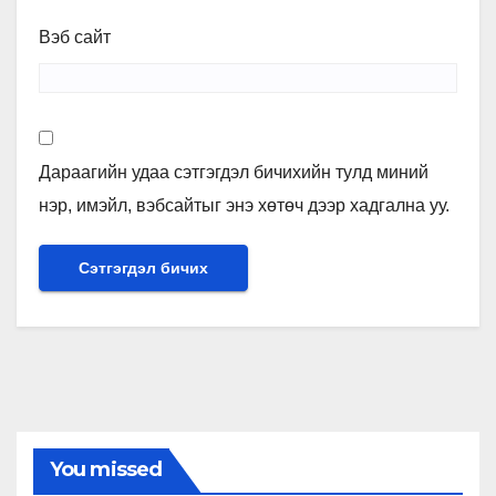
Вэб сайт
Дараагийн удаа сэтгэгдэл бичихийн тулд миний
нэр, имэйл, вэбсайтыг энэ хөтөч дээр хадгална уу.
You missed