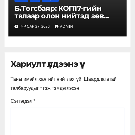
Б.Төгсбаяр: КОП17-гийн
талаар олон нийтэд зөв
мэдээлэл өгч, түгээх
7-Р САР 27, 2026
ADMIN
хэрэгтэй
Хариулт үлдээнэ үү
Таны имэйл хаягийг нийтлэхгүй.
Шаардлагатай
талбаруудыг
*
гэж тэмдэглэсэн
Сэтгэгдэл
*