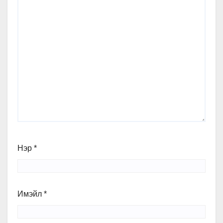
Нэр
*
Имэйл
*