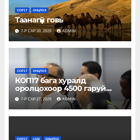
COP17
ОНЦЛОХ
Таанагүй говь
7-Р САР 30, 2026
ADMIN
COP17
ОНЦЛОХ
КОП17 бага хуралд
оролцохоор 4500 гаруй
гадаадын төлөөлөгч
7-Р САР 27, 2026
ADMIN
бүртгүүлээд байна
COP17
LIVE
ОНЦЛОХ