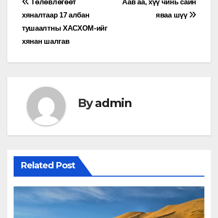
Мэдээний
Төлөвлөгөөт
Аав аа, хүү чинь сайн
хяналтаар 17 албан
яваа шүү
цэс
тушаалтны ХАСХОМ-ийг
хянан шалгав
By
admin
Related Post