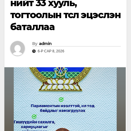
нийт 33 хууль,
тогтоолын төсөл эцэслэн
баталлаа
By
admin
6-Р САР 8, 2026