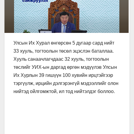
Улсын Их Хурал өнгөрсөн 5 дугаар сард нийт
33 хууль, тогтоолын төсөл эцэслэн баталлаа.
Хууль санаачлагчдаас 32 хууль, тогтоолын
төслийг УИХ-ын даргад өргөн мэдүүлэв Улсын
Их Хурлын 39 гишүүн 100 хувийн ирцтэйгээр
тэргүүлж, ирцийн дэлгэрэнгүй мэдээллийг олон
нийтэд ойлгомжтой, ил тод нийтэлдэг боллоо.