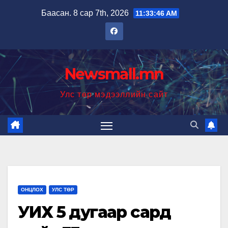
Skip
Баасан. 8 сар 7th, 2026
11:33:47 AM
to
content
Newsmall.mn
Улс төр мэдээллийн сайт
ОНЦЛОХ
УЛС ТӨР
УИХ 5 дугаар сард