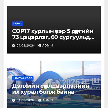
Онц бөгөөд Бүрэн эрхт
Элчин сайд Атул Малхари
Готсурветэй уулзлаа
COP17
COP17 хурлын үеэр 5 дүүргийн
73 цэцэрлэг, 60 сургуульд
зохицуулалт хийнэ
04/08/2026
ADMIN
НИЙГЭМ, СОЁЛ
Дэлхийн сүү үйлдвэрлэлийн
их хурал болж байна
04/08/2026
ADMIN