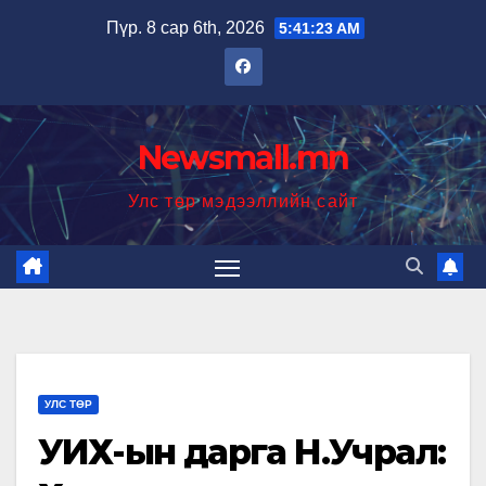
Skip
Пүр. 8 сар 6th, 2026
5:41:24 AM
to
content
Newsmall.mn
Улс төр мэдээллийн сайт
УЛС ТӨР
УИХ-ын дарга Н.Учрал: