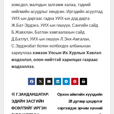
хомсдол, малчдын залгамж халаа, тэдний
нийгмийн асуудлыг хөндсөн. Иргэдийн асуултад
УИХ-ын даргаас гадна УИХ-ын дэд дарга
Ж.Бат-Эрдэнэ, УИХ-ын гишүүн, Сангийн сайд
Б.Жавхлан, Батлан хамгаалахын сайд
Д.Батлут, УИХ-ын гишүүн Л.Энх-Амгалан,
С.Эрдэнэбат болон холбогдох албаныхан
хариуллаа
хэмээн Улсын Их Хурлын Хэвлэл
мэдээлэл, олон нийттэй харилцах газраас
мэдээллээ.
Мэдээний
Г.ЗАНДАНШАТАР:
Орхон аймгийн хүүхдийн
ЭДИЙН ЗАСГИЙН
28 дугаар цэцэрлэг
цэс
ӨСӨЛТИЙГ ИРГЭН
сэргээгдэх эрчим хүчний