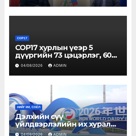
БНЭУ-аас Монгол Улсад
суугаа Онц бөгөөд Бүрэн эрхт
Элчин сайд Атул Малхари
Готсурветэй уулзлаа
COP17
COP17 хурлын үеэр 5
дүүргийн 73 цэцэрлэг, 60
сургуульд зохицуулалт
04/08/2026
ADMIN
хийнэ
НИЙГЭМ, СОЁЛ
Дэлхийн сүү
үйлдвэрлэлийн их хурал
болж байна
04/08/2026
ADMIN