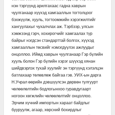
нэн тэргүүнд арилгахаас гадна хаврын
чуулганаар хүүхэд хамгааллын тогтолцоог
бэхжүүлж, хууль, тогтоомжийн хэрэгжилтийг
хангуулахыг чухалчлах аж. Тэрбээр, улсын
хэмжээнд гэрч, хохирогчийг хамгаалах түр
байрыг нэгдсэн стандарттай болгох, хүүхэд
хамгааллын төсвийг нэмэгдүүлэх ажлуудыг
онцоллоо. Иймд хаврын чуулганаар Гэр бүлийн
хууль болон Гэр бүлийн хэрэг шүүхэд хянан
шийдвэрлэх тухай хуулийг эн тэргүүнд хэлэлцэн
батлахаар төлөвлөж байгаа гэв. УИХ-ын дарга
Н.Учрал өөрийн дэвшүүлсэн дөрвөн тулгуурт
чөлөөлөлтийн бодлогынхоо гуравдугаарт
ногоон хөгжлийн чөлөөлөлтийг онцоллоо.
Эрчим хүчний импортын хараат байдлыг
бууруулж, агаар, хөрсний бохирдлыг