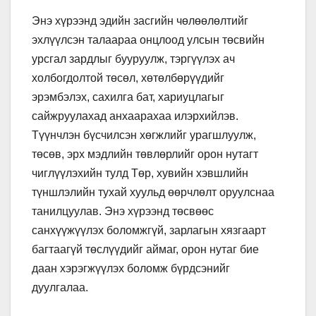
Энэ хүрээнд эдийн засгийн чөлөөлөлтийг
эхлүүлсэн талаараа онцлоод улсын төсвийн
урсгал зардлыг бууруулж, тэргүүлэх ач
холбогдолтой төсөл, хөтөлбөрүүдийг
эрэмбэлэх, сахилга бат, хариуцлагыг
сайжруулахад анхаарахаа илэрхийлэв.
Түүнчлэн бүсчилсэн хөгжлийг урагшлуулж,
төсөв, эрх мэдлийн төвлөрлийг орон нутагт
чиглүүлэхийн тулд Төр, хувийн хэвшлийн
түншлэлийн тухай хуульд өөрчлөлт оруулснаа
танилцуулав. Энэ хүрээнд төсвөөс
санхүүжүүлэх боломжгүй, зарлагын хязгаарт
багтаагүй төслүүдийг аймаг, орон нутаг бие
даан хэрэгжүүлэх боломж бүрдсэнийг
дуулгалаа.