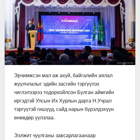
Эрчимжсэн мал аж ахуй, байгалийн аялал
жуулчлалыг эдийн засгийн тэргүүлэх
чиглэлээрээ тодорхойлсон Булган аймгийн
иргэдтэй Улсын Их Хурлын дарга Н.Учрал
тэргүүтэй гишүүд, сайд нарын бүрэлдэхүүн
өнөөдөр уулзлаа.
Ээлжит чуулганы завсарлагаанаар