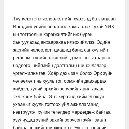
Түүнчлэн энэ чөлөөлөлтийн хүрээнд батлагдсан
Иргэдийг үнийн өсөлтөөс хамгаалах тухай УИХ-
ын тогтоолын хэрэгжилтийг иж бүрэн
хангуулахад анхаарахаа илэрхийллээ. Эдийн
засгийн чөлөөлөлт цаашид банк, санхүүгийн
реформ, хувийн хэвшлийг дэмжсэн татварын
бодлого, нийгмийн даатгалын шинэчлэлээр
үргэлжилнэ гэв. Хоёр дахь зам болох Эрх зүйн
чөлөөлөлт нь хууль тогтоомжийн давхардал,
хийдэл, хүний эрхийн зөрчлийг арилгахаас
эхлэх юм байна. Энэ хүрээнд хиймэл оюун
ухааныг хууль тогтоох үйл ажиллагаанд
нэвтрүүлж, хүчин төгөлдөр мөрдөгдөж байгаа
хуулиудад хүний эрхийг зөрчсөн зүйл, заалт
байгаа эсэхийг шинжилжээ. Эдгээр зөрчлийг