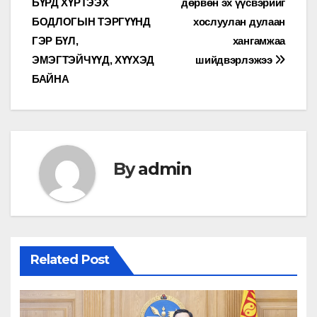
БҮРД ХҮРТЭЭХ
дөрвөн эх үүсвэрийг
БОДЛОГЫН ТЭРГҮҮНД
хослуулан дулаан
ГЭР БҮЛ,
хангамжаа
ЭМЭГТЭЙЧҮҮД, ХҮҮХЭД
шийдвэрлэжээ
БАЙНА
By
admin
Related Post