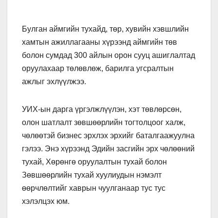
Булган аймгийн тухайд, төр, хувийн хэвшлийн
хамтын ажиллагааны хүрээнд аймгийн төв
болон сумдад 300 айлын орон сууц ашиглалтад
оруулахаар төлөвлөж, барилга угсралтын
ажлыг эхлүүлжээ.
УИХ-ын дарга үргэлжлүүлэн, хэт төвлөрсөн,
олон шатлалт зөвшөөрлийн тогтолцоог халж,
чөлөөтэй бизнес эрхлэх эрхийг баталгаажуулна
гэлээ. Энэ хүрээнд Эдийн засгийн эрх чөлөөний
тухай, Хөрөнгө оруулалтын тухай болон
Зөвшөөрлийн тухай хуулиудын нэмэлт
өөрчлөлтийг хаврын чуулганаар тус тус
хэлэлцэх юм.