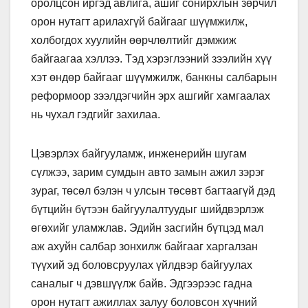
оролцсон иргэд авлига, ашиг сонирхлын зөрчил
орон нутагт арилахгүй байгааг шүүмжилж,
холбогдох хуулийн өөрчлөлтийг дэмжиж
байгаагаа хэллээ. Тэд хэрэглээний зээлийн хүү
хэт өндөр байгааг шүүмжилж, банкны салбарын
реформоор зээлдэгчийн эрх ашгийг хамгаалах
нь чухал гэдгийг захилаа.
Цэвэрлэх байгууламж, инженерийн шугам
сүлжээ, зарим сумдын авто замын ажил зэрэг
зураг, төсөл бэлэн ч улсын төсөвт багтаагүй дэд
бүтцийн бүтээн байгуулалтуудыг шийдвэрлэж
өгөхийг уламжлав. Эдийн засгийн бүтцэд мал
аж ахуйн салбар зонхилж байгааг харгалзан
түүхий эд боловсруулах үйлдвэр байгуулах
саналыг ч дэвшүүлж байв. Эдгээрээс гадна
орон нутагт ажиллах залуу боловсон хүчний