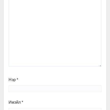
Нэр
*
Имэйл
*