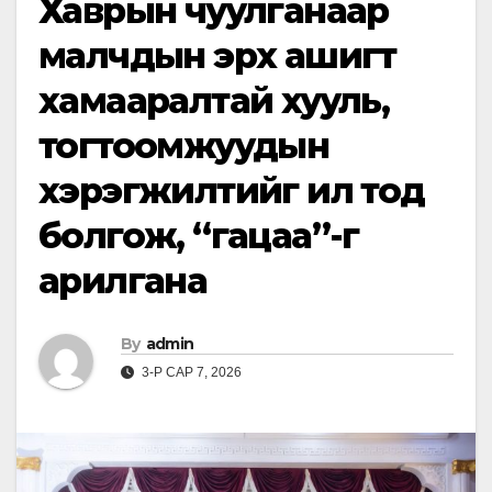
Хаврын чуулганаар
малчдын эрх ашигт
хамааралтай хууль,
тогтоомжуудын
хэрэгжилтийг ил тод
болгож, “гацаа”-г
арилгана
By
admin
3-Р САР 7, 2026