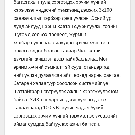
багасгахын тулд сэргээгдэх эрчим хүчний
хэрэглээг үндэсний хэмжээнд дэмжих 3х100
санаачилгыг тэрбээр дэвшүүлсэн. Эхний үр
дүнд айлууд нарны хавтан суурилуулж, төвийн
шугамд холбох процесс, журмыг
хялбаршуулснаар илүүдэл эрчим хүчнээсээ
орлого олдог болсон талаар Чингэлтэй
дүүргийн жишээн дээр тайлбарлалаа. Мөн
эрчим хүчний хэмнэлттэй сууц, стандартад
нийцүүлэн дулаалсан айл, өрхөд нарны хавтан,
батарей халаагуур хосолсон системийг үе
шаттайгаар нэвтрүүлэх ажлыг хэрэгжүүлэх юм
байна. УИХ-ын даргын дэвшүүлсэн дээрх
санаачлагад 100 мВт хүчин чадал бүхий
сэргээгдэх эрчим хүчний тархмал эх үүсвэрийг
аймаг сумдад байгуулах ажил багтсан.