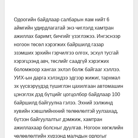
Одоогийн байдлаар салбарын яам нийт 6
аймгийн удирдлагатай энэ чиглэлд хамтран
ажиллах баримт, бичгийг үзэглэжээ. Ингэснээр
ногоон төсөл хэрэгжих байршилд газар
эзэмших эрхийн гэрчилгээ олгох, эсхүл тусгай
хэрэгцээнд авч, төслийг саадгүй хэрэгжих
боломжоор хангах эхлэл болж байгааг хэллээ.
УИХ-ын дарга хэлэхдээ эдгээр жижиг, тархмал
эх үүсвэрүүдэд түшиглэн цахилгаан автомашин
цэнэглэх дэд бүтцийг цогцолбор байдлаар 100
байршилд байгуулна гэлээ. Эхний ээлжинд
хувийн хэвшлийнхний төлөөлөлтэй уулзахад,
бүтээн байгуулалтыг дэмжиж, хамтран
ажиллахаар болсныг дуулгав. Ногоон хөгжлийн
чөлөөлөлтийн хүрээнд малчдын орлогыг