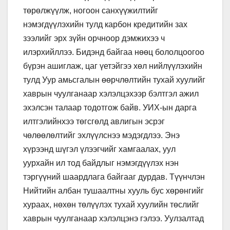
төрөлжүүлж, ногоон санхүүжилтийг
нэмэгдүүлэхийн тулд карбон кредитийн зах
зээлийг эрх зүйн орчноор дэмжихээ ч
илэрхийллээ. Бидэнд байгаа нөөц бололцоогоо
бүрэн ашиглаж, цаг үетэйгээ хөл нийлүүлэхийн
тулд Уур амьсгалын өөрчлөлтийн тухай хуулийг
хаврын чуулганаар хэлэлцэхээр бэлтгэл ажил
эхэлсэн талаар тодотгож байв. УИХ-ын дарга
илтгэлийнхээ төгсгөлд авлигын эсрэг
чөлөөлөлтийг эхлүүлснээ мэдэгдлээ. Энэ
хүрээнд шүгэл үлээгчийг хамгаалах, уул
уурхайн ил тод байдлыг нэмэгдүүлэх нэн
тэргүүний шаардлага байгааг дурдав. Түүнчлэн
Нийтийн албан тушаалтны хууль бус хөрөнгийг
хураах, нөхөн төлүүлэх тухай хуулийн төслийг
хаврын чуулганаар хэлэлцэнэ гэлээ. Уулзалтад