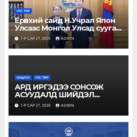
УЛС ТӨР
Ерөнхий сайд Н.Учрал Япон
Улсаас Монгол Улсад суугаа
Онц бөгөөд Бүрэн эрхт Элчин
7-Р САР 27, 2026
ADMIN
сайд Игавахара Масарүг
хүлээн авч уулзлаа
ОНЦЛОХ
УЛС ТӨР
АРД ИРГЭДЭЭ СОНСОЖ
АСУУДАЛД ШИЙДЭЛ
ГАРГАНА
7-Р САР 27, 2026
ADMIN