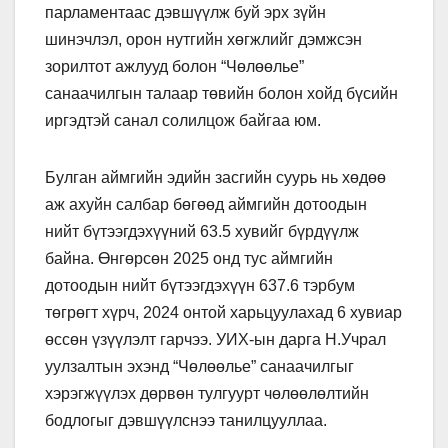
парламентаас дэвшүүлж буй эрх зүйн
шинэчлэл, орон нутгийн хөгжлийг дэмжсэн
зорилтот ажлууд болон “Чөлөөлье”
санаачилгын талаар төвийн болон хойд бүсийн
иргэдтэй санал солилцож байгаа юм.
Булган аймгийн эдийн засгийн суурь нь хөдөө
аж ахуйн салбар бөгөөд аймгийн дотоодын
нийт бүтээгдэхүүний 63.5 хувийг бүрдүүлж
байна. Өнгөрсөн 2025 онд тус аймгийн
дотоодын нийт бүтээгдэхүүн 637.6 тэрбум
төгрөгт хүрч, 2024 онтой харьцуулахад 6 хувиар
өссөн үзүүлэлт гарчээ. УИХ-ын дарга Н.Учрал
уулзалтын эхэнд “Чөлөөлье” санаачилгыг
хэрэгжүүлэх дөрвөн тулгуурт чөлөөлөлтийн
бодлогыг дэвшүүлснээ танилцууллаа.