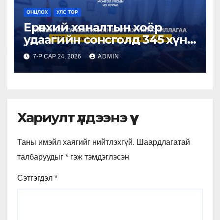
ОНЦЛОХ
УЛС ТӨР
Ерөнхий хяналтын хоёр
удаагийн сонсголд 345 хүн
оролцжээ
7-Р САР 24, 2026
ADMIN
Хариулт үлдээнэ үү
Таны имэйл хаягийг нийтлэхгүй.
Шаардлагатай
талбаруудыг
*
гэж тэмдэглэсэн
Сэтгэгдэл
*