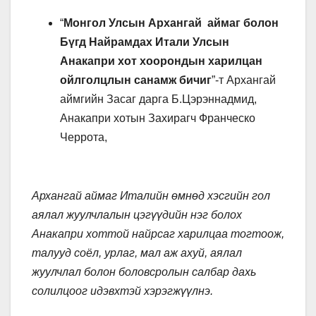
“
Монгол Улсын Архангай аймаг болон
Бүгд Найрамдах Итали Улсын
Анакапри хот хоорондын харилцан
ойлголцлын санамж бичиг
”-т Архангай
аймгийн Засаг дарга Б.Цэрэннадмид,
Анакапри хотын Захирагч Франческо
Черрота,
Архангай аймаг Италийн өмнөд хэсгийн гол
аялал жуулчлалын цэгүүдийн нэг болох
Анакапри хоттой найрсаг харилцаа тогтоож,
талууд соёл, урлаг, мал аж ахуй, аялал
жуулчлал болон боловсролын салбар дахь
солилцоог идэвхтэй хэрэгжүүлнэ.