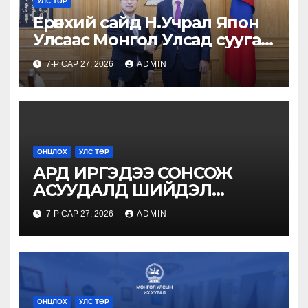
УЛС ТӨР
Ерөнхий сайд Н.Учрал Япон
Улсаас Монгол Улсад суугаа
Онц бөгөөд Бүрэн эрхт Элчин
7-Р САР 27, 2026
ADMIN
сайд Игавахара Масарүг
хүлээн авч уулзлаа
ОНЦЛОХ
УЛС ТӨР
АРД ИРГЭДЭЭ СОНСОЖ
АСУУДАЛД ШИЙДЭЛ
ГАРГАНА
7-Р САР 27, 2026
ADMIN
ОНЦЛОХ
УЛС ТӨР