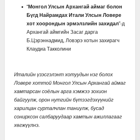
“
Монгол Улсын Архангай аймаг болон
Бүгд Найрамдах Итали Улсын Ловере
хот хоорондын эрмэлзлийн захидал
”-д
Архангай аймгийн Засаг дарга
Б.Цэрэннадмид, Ловэрэ хотын захирагч
Клаудиа Такколини
Италийн үзэсгэлэнт хотуудын нэг болох
Ловере хоттой Монгол Улсын Архангай аймаг
хамтарсан соёлын арга хэмжээ зохион
байгуулж, орон нутгийн бүтээгдэхүүнийг
харилцан сурталчлан таниулж, бусад
сонирхсон салбаруудаар хамтын ажиллагааг
хөгжүүлнэ.