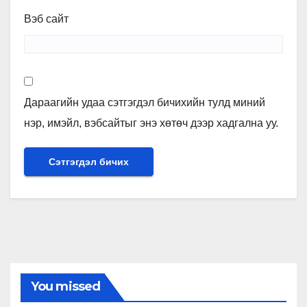
Вэб сайт
Дараагийн удаа сэтгэгдэл бичихийн тулд миний
нэр, имэйл, вэбсайтыг энэ хөтөч дээр хадгална уу.
You missed