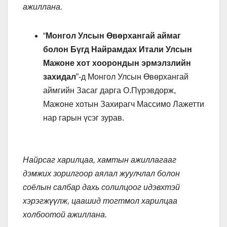
ажиллана.
“
Монгол Улсын Өвөрхангай аймаг
болон Бүгд Найрамдах Итали Улсын
Мажоне хот хоорондын эрмэлзлийн
захидал
”-д Монгол Улсын Өвөрхангай
аймгийн Засаг дарга О.Пүрэвдорж,
Мажоне хотын Захирагч Массимо Лажетти
нар гарын үсэг зурав.
Найрсаг харилцаа, хамтын ажиллагааг
дэмжих зорилгоор аялал жуулчлал болон
соёлын салбар дахь солилцоог идэвхтэй
хэрэгжүүлж, цаашид тогтмол харилцаа
холбоотой ажиллана.