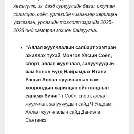
хөгжүүлж, их, дээд сургуулийн багш, оюутан
солилцоо, соёл, урлагийн чиглэлээр харилцан
үзэсгэлэн, урлагийн тоглолт зэргийг
2025-
2028
онд хамтран зохион байгуулна.
“Аялал жуулчлалын салбарт хамтран
ажиллах тухай Монгол Улсын Соёл,
спорт, аялал жуулчлал, залуучуудын
яам болон Бүгд Найрамдах Итали
Улсын Аялал жуулчлалын яам
хоорондын харилцан ойлголцлын
санамж бичиг
”-т Соёл, спорт, аялал
жуулчлал, залуучуудын сайд Ч.Ундрам,
Аялал жуулчлалын сайд Даниэла
Сантанкэ,