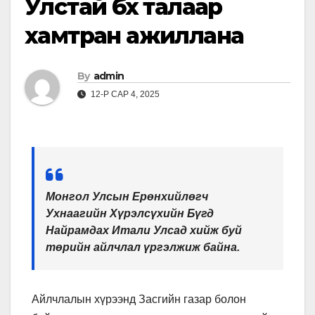
Улстай бүх талаар
хамтран ажиллана
By
admin
12-Р САР 4, 2025
Монгол Улсын Ерөнхийлөгч
Ухнаагийн Хүрэлсүхийн Бүгд
Найрамдах Итали Улсад хийж буй
төрийн айлчлал үргэлжиж байна.
Айлчлалын хүрээнд Засгийн газар болон