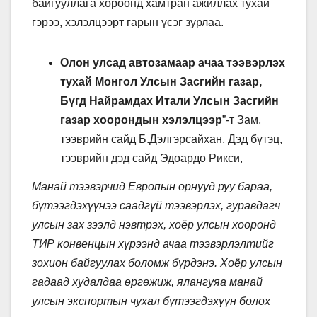
байгууллага хороонд хамтран ажиллах тухай
гэрээ, хэлэлцээрт гарын үсэг зурлаа.
Олон улсад автозамаар ачаа тээвэрлэх
тухай Монгол Улсын Засгийн газар,
Бүгд Найрамдах Итали Улсын Засгийн
газар хоорондын хэлэлцээр
”-т Зам,
тээврийн сайд Б.Дэлгэрсайхан, Дэд бүтэц,
тээврийн дэд сайд Эдоардо Рикси,
Манай
тээвэрчид Европын орнууд руу бараа,
бүтээгдэхүүнээ саадгүй тээвэрлэх, гуравдагч
улсын зах зээлд нэвтрэх, хоёр улсын хооронд
ТИР конвенцын хүрээнд ачаа тээвэрлэлтийг
зохион байгуулах боломж бүрдэнэ. Хоёр улсын
гадаад худалдаа өргөжиж, ялангуяа манай
улсын экспортын чухал бүтээгдэхүүн болох