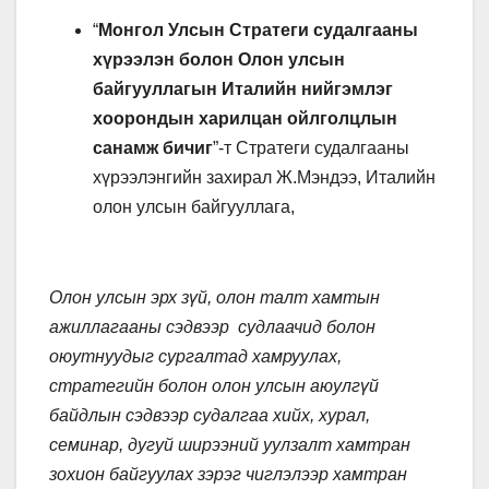
“
Монгол Улсын Стратеги судалгааны
хүрээлэн болон Олон улсын
байгууллагын Италийн нийгэмлэг
хоорондын харилцан ойлголцлын
санамж бичиг
”-т Стратеги судалгааны
хүрээлэнгийн захирал Ж.Мэндээ, Италийн
олон улсын байгууллага,
Олон улсын эрх зүй, олон талт хамтын
ажиллагааны сэдвээр судлаачид болон
оюутнуудыг сургалтад хамруулах,
стратегийн болон олон улсын аюулгүй
байдлын сэдвээр судалгаа хийх, хурал,
семинар, дугуй ширээний уулзалт хамтран
зохион байгуулах зэрэг чиглэлээр хамтран