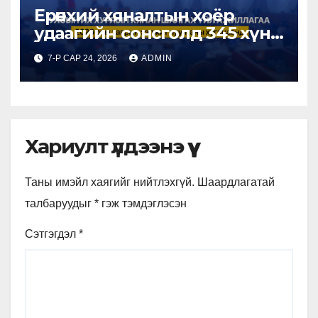
Ерөнхий хяналтын хоёр
удаагийн сонсголд 345 хүн
оролцжээ
7-Р САР 24, 2026
ADMIN
Хариулт үлдээнэ үү
Таны имэйл хаягийг нийтлэхгүй.
Шаардлагатай
талбаруудыг
*
гэж тэмдэглэсэн
Сэтгэгдэл
*