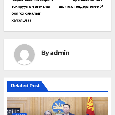
тохируулагч агентлаг
айлчлал өндөрлөлөө
болгох саналыг
хэлэлцлээ
By
admin
Related Post