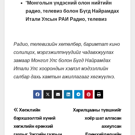
“
Монголын үндэсний олон нийтийн
радио, телевиз болон Бүгд Найрамдах
Итали Улсын РАИ Радио, телевиз
Радио, телевизийн хөтөлбөр, баримтат кино
солилцох, мэргэжилтнүүдийг чадавхжуулах
замаар Монгол Улс болон Бүгд Найрамдах
Итали Улс хоорондын хэвлэл мэдээллийн
салбар дахь хамтын ажиллагааг хөгжүүлнэ.
Мэдээний
Хөгжлийн
Харилцааны түвшнийг
бэрхшээлтэй хүний
хоёр шат алгасан
цэс
хөгжлийн ерөнхий
ахиулсан
газрыг Засгийн газрын
Ерөнхийлөгчийн