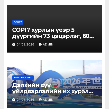
Элчин сайд Атул Малхари
Готсурветэй уулзлаа
COP17
COP17 хурлын үеэр 5
дүүргийн 73 цэцэрлэг, 60
сургуульд зохицуулалт
04/08/2026
ADMIN
хийнэ
НИЙГЭМ, СОЁЛ
Дэлхийн сүү
үйлдвэрлэлийн их хурал
болж байна
04/08/2026
ADMIN