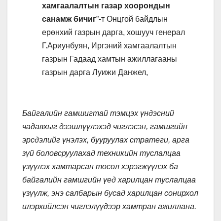
хамгаалалтын газар хоорондын
санамж бичиг
”-т Онцгой байдлын
ерөнхий газрын дарга, хошууч генерал
Г.Ариунбуян, Иргэний хамгаалалтын
газрын Гадаад хамтын ажиллагааны
газрын дарга Луижи Данжел,
Байгалийн гамшигтай тэмцэх үндэсний
чадавхыг дээшлүүлэхэд чиглэсэн, гамшгийн
эрсдэлийг үнэлэх, бууруулах стратеги, арга
зүй боловсруулахад техникийн туслалцаа
үзүүлэх хамтарсан төсөл хэрэгжүүлэх ба
байгалийн гамшгийн үед харилцан туслалцаа
үзүүлж, энэ салбарын бусад харилцан сонирхол
илэрхийлсэн чиглэлүүдээр хамтран ажиллана.