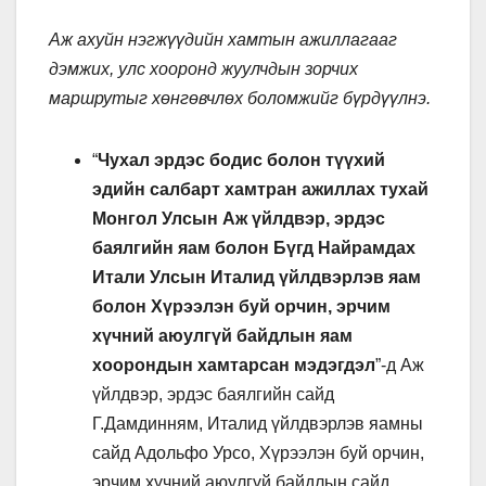
Аж ахуйн нэгжүүдийн хамтын ажиллагааг
дэмжих, улс хооронд жуулчдын зорчих
маршрутыг хөнгөвчлөх боломжийг бүрдүүлнэ.
“
Чухал эрдэс бодис болон түүхий
эдийн салбарт хамтран ажиллах тухай
Монгол Улсын Аж үйлдвэр, эрдэс
баялгийн яам болон Бүгд Найрамдах
Итали Улсын Италид үйлдвэрлэв яам
болон Хүрээлэн буй орчин, эрчим
хүчний аюулгүй байдлын яам
хоорондын хамтарсан мэдэгдэл
”-д Аж
үйлдвэр, эрдэс баялгийн сайд
Г.Дамдинням, Италид үйлдвэрлэв яамны
cайд Адольфо Урсо, Хүрээлэн буй орчин,
эрчим хүчний аюулгүй байдлын сайд