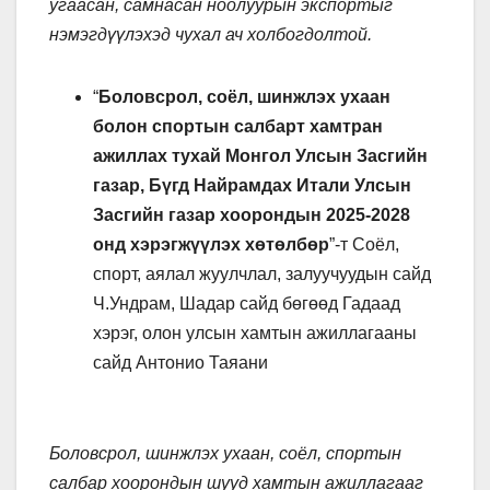
угаасан, самнасан ноолуурын экспортыг
нэмэгдүүлэхэд чухал ач холбогдолтой.
“
Боловсрол, соёл, шинжлэх ухаан
болон спортын салбарт хамтран
ажиллах тухай Монгол Улсын Засгийн
газар, Бүгд Найрамдах Итали Улсын
Засгийн газар хоорондын 2025-2028
онд хэрэгжүүлэх хөтөлбөр
”-т Соёл,
спорт, аялал жуулчлал, залуучуудын сайд
Ч.Ундрам, Шадар сайд бөгөөд Гадаад
хэрэг, олон улсын хамтын ажиллагааны
сайд Антонио Таяани
Боловсрол, шинжлэх ухаан, соёл, спортын
салбар хоорондын шууд хамтын ажиллагааг