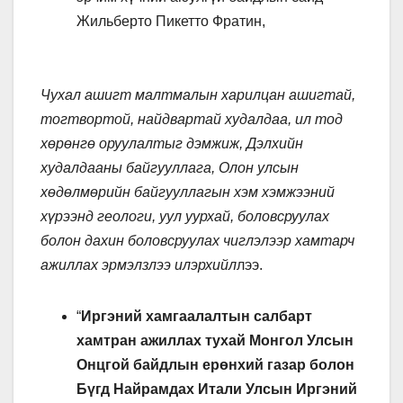
Жильберто Пикетто Фратин,
Чухал ашигт малтмалын харилцан ашигтай,
тогтвортой, найдвартай худалдаа, ил тод
хөрөнгө оруулалтыг дэмжиж, Дэлхийн
худалдааны байгууллага, Олон улсын
хөдөлмөрийн байгууллагын хэм хэмжээний
хүрээнд геологи, уул уурхай, боловсруулах
болон дахин боловсруулах чиглэлээр хамтарч
ажиллах эрмэлзлээ илэрхийл
лээ.
“
Иргэний хамгаалалтын салбарт
хамтран ажиллах тухай Монгол Улсын
Онцгой байдлын ерөнхий газар болон
Бүгд Найрамдах Итали Улсын Иргэний