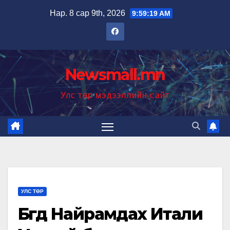
Skip
Нар. 8 сар 9th, 2026
9:59:20 AM
to
content
Newsmall.mn
Улс төр мэдээллийн сайт
УЛС ТӨР
Бүгд Найрамдах Итали