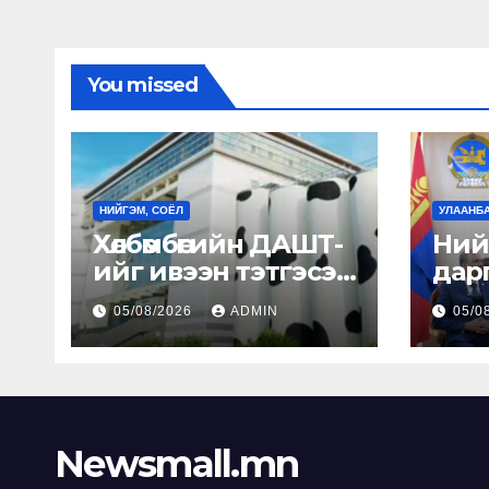
You missed
НИЙГЭМ, СОЁЛ
УЛААНБ
Хөлбөмбөгийн ДАШТ-
Ний
ийг ивээн тэтгэсэн
дарга
сүүний үйлдвэр
Ула
05/08/2026
ADMIN
05/0
Зах
Б.П
БНЭ
Улс
бөгө
Newsmall.mn
Элч