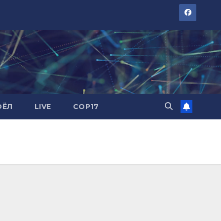
ОЁЛ
LIVE
COP17