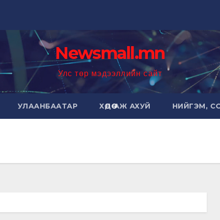
Newsmall.mn
Улс төр мэдээллийн сайт
УЛААНБААТАР
ХӨДӨӨ АЖ АХУЙ
НИЙГЭМ, С