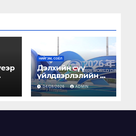
НИЙГЭМ, СОЁЛ
үеэр
Дэлхийн сүү
үйлдвэрлэлийн их
хурал болж байна
04/08/2026
ADMIN
ийнэ